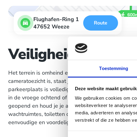
Flughafen-Ring 1
Route
47652 Weeze
Veiligheid en facili
Toestemming
Het terrein is omheind en voorzien van een slagb
cameratoezicht is, staat je auto op een afgesloten en
parkeerplaats is volledig verhard met asfalt of best
Deze website maakt gebruik
in de vroege ochtend of late avond eenvoudig je we
We gebruiken cookies om cont
geopend en houd je je autosleutels gewoon bij je. Er 
websiteverkeer te analyseren
media, adverteren en analys
wachtruimtes, toiletten of elektrische laadpalen, ma
verstrekt of die ze hebben v
eenvoudige en voordelige parkeermogelijkheid op l