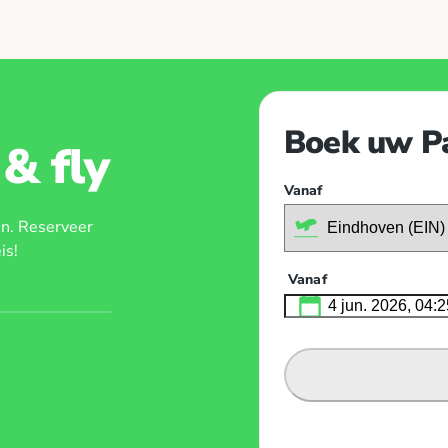
lagboom gaat dan automatisch
ooraf een
Boek uw Pa
& fly
Vanaf
en. Reserveer
is!
Vanaf