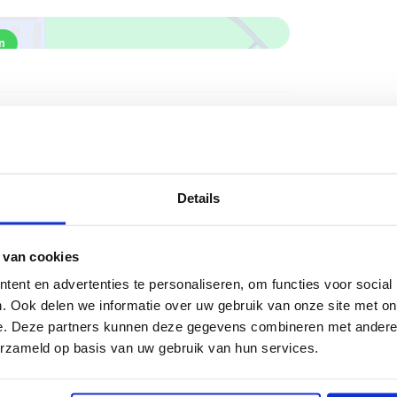
teiten P3
Details
oom. Hoewel er geen 24-uursbewaking of
 officieel parkeerterrein. De
rating en goed verlicht, waardoor je ook
 van cookies
g vindt. Daarnaast is P3 24 uur per dag
ent en advertenties te personaliseren, om functies voor social
zijn geen extra faciliteiten zoals
. Ook delen we informatie over uw gebruik van onze site met on
e. Deze partners kunnen deze gegevens combineren met andere i
ar je geniet hier wel van een
erzameld op basis van uw gebruik van hun services.
oopafstand van de terminal.