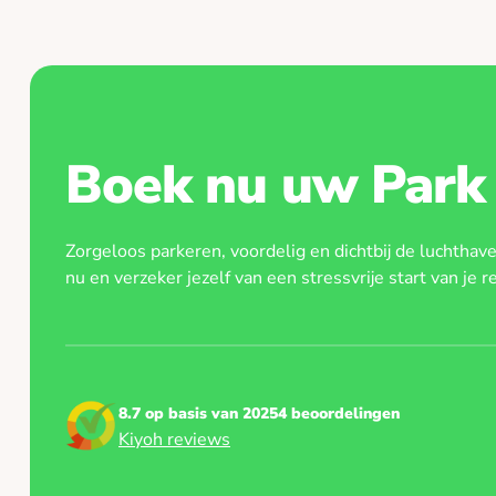
je parkeerplaats via het overzicht hierboven. De s
Houd er rekening mee dat het niet mogelijk is om v
voor je open op basis van kentekenherkenning.
mindervalidenparkeerplaats te reserveren.
Boek nu uw Park 
Zorgeloos parkeren, voordelig en dichtbij de luchthav
nu en verzeker jezelf van een stressvrije start van je re
8.7 op basis van 20254 beoordelingen
Kiyoh reviews