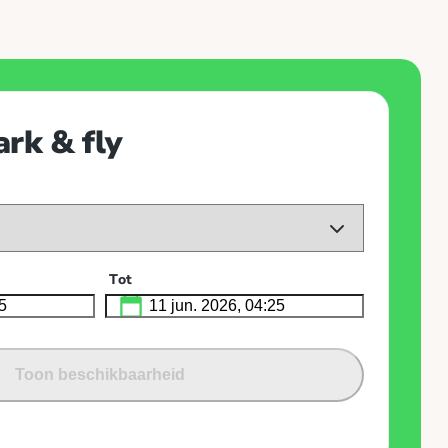
rk & fly
Tot
Toon beschikbaarheid