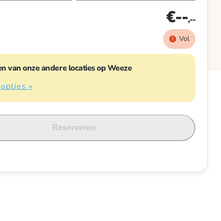
€--
,--
Vol
en van onze andere locaties op Weeze
 opties »
Reserveren