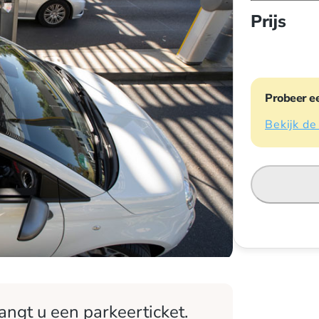
Prijs
Probeer e
Bekijk de
angt u een parkeerticket.