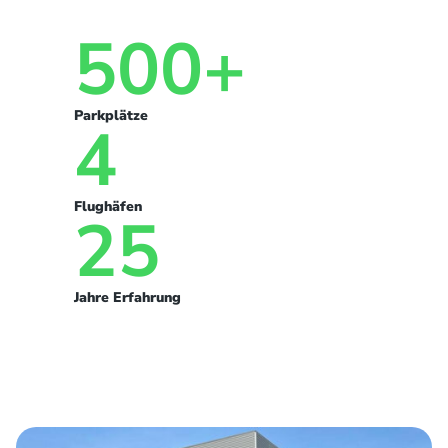
500+
Parkplätze
4
Flughäfen
25
Jahre Erfahrung