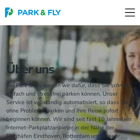
Über uns
Bei Park & Fly sorgen wir dafür, dass Sie schnell,
einfach und stressfrei parken können. Unser
Service ist vollständig automatisiert, so dass Sie
ohne Probleme parken und Ihre Reise sofort
beginnen können. Wir sind seit fast 10 Jahren ein
Internet-Parkplatzanbieter in der Nähe der
Flughäfen Eindhoven, Rotterdam und Weeze.