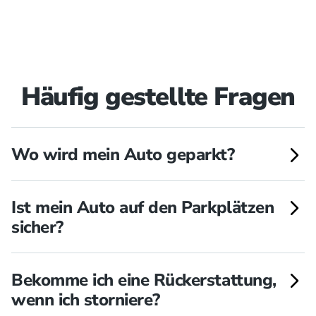
Häufig gestellte Fragen
Wo wird mein Auto geparkt?
Sie parken diese an einem von Ihnen
Ist mein Auto auf den Parkplätzen
gebuchten Ort. Haben Sie Valet Parking
sicher?
gebucht? Dann wird Ihr Auto in einem unserer
optimal gesicherten Bereiche geparkt.
Alle Park & Fly-Parkplätze sind mit einer
Bekomme ich eine Rückerstattung,
Schranke und einem Zugangscode sicher
wenn ich storniere?
verschlossen.