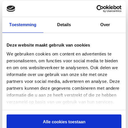
Vanaf de Anthony Fokkerweg is de route als volgt;
Vervolg de Antony Fokkerweg tot je rechtsaf de
Toestemming
Details
Over
Luchthavenweg in kunt slaan.
Na ongeveer 200 meter neem je de eerste afslag naar de
Beatrix de Rijkweg.
Deze website maakt gebruik van cookies
Na ongeveer 100 meter sla je linksaf naar de Freddy van
We gebruiken cookies om content en advertenties te
Riemsdijkweg.
personaliseren, om functies voor social media te bieden
Onze ingang bevindt zich na ongeveer 200 meter aan de
en om ons websiteverkeer te analyseren. Ook delen we
rechter kant (precies in de bocht).
informatie over uw gebruik van onze site met onze
partners voor social media, adverteren en analyse. Deze
partners kunnen deze gegevens combineren met andere
informatie die u aan ze heeft verstrekt of die ze hebben
verzameld op basis van uw gebruik van hun services.
Veiligheid en faciliteiten
P21
Alle cookies toestaan