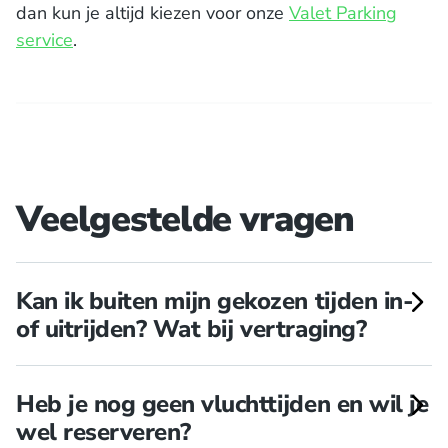
dan kun je altijd kiezen voor onze
Valet Parking
service
.
Veelgestelde vragen
Kan ik buiten mijn gekozen tijden in-
of uitrijden? Wat bij vertraging?
Je kan alleen binnen de gekozen tijden in- &
Heb je nog geen vluchttijden en wil je
uitrijden. Wij hanteren zelf anderhalf uur
wel reserveren?
marge bovenop je gekozen tijden, zodat je