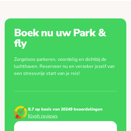
mogelijkheid tot sleutelbehoud en de mate
van beveiliging van de parkeerplaats spelen
een rol. Weeg daarom eerst de condities af
en vergelijk daarna de beschikbare opties.
Boek nu uw Park &
fly
Daarnaast adviseren we rekening te houden
met randvoorwaarden. Bij Park & Fly annuleer
Zorgeloos parkeren, voordelig en dichtbij de
je je reservering tot 24 uur van tevoren
luchthaven. Reserveer nu en verzeker jezelf van
kosteloos
.
Bovendien passen we je uitrijtijd
een stressvrije start van je reis!
aan indien je te maken hebt met flinke
vertraging.
8.7 op basis van 20249 beoordelingen
Kiyoh reviews