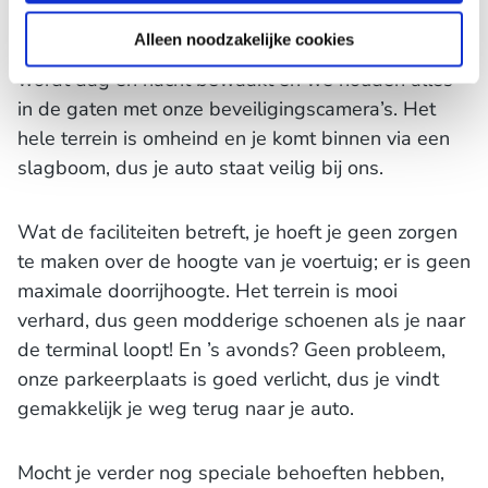
Bij Park & Fly P21 zorgen we ervoor dat je
Alleen noodzakelijke cookies
zorgeloos kunt parkeren. Onze parkeerplaats
wordt dag en nacht bewaakt en we houden alles
in de gaten met onze beveiligingscamera’s. Het
hele terrein is omheind en je komt binnen via een
slagboom, dus je auto staat veilig bij ons.
Wat de faciliteiten betreft, je hoeft je geen zorgen
te maken over de hoogte van je voertuig; er is geen
maximale doorrijhoogte. Het terrein is mooi
verhard, dus geen modderige schoenen als je naar
de terminal loopt! En ’s avonds? Geen probleem,
onze parkeerplaats is goed verlicht, dus je vindt
gemakkelijk je weg terug naar je auto.
Mocht je verder nog speciale behoeften hebben,