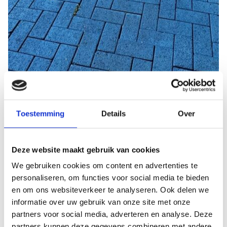
Toestemming
Details
Over
Deze website maakt gebruik van cookies
We gebruiken cookies om content en advertenties te
personaliseren, om functies voor social media te bieden
en om ons websiteverkeer te analyseren. Ook delen we
21 okt 2024
informatie over uw gebruik van onze site met onze
Parkeertips voor Eindhoven Airport: Zo bespaar
partners voor social media, adverteren en analyse. Deze
partners kunnen deze gegevens combineren met andere