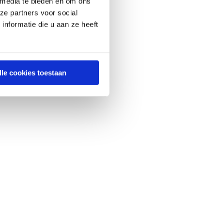
 media te bieden en om ons
ze partners voor social
nformatie die u aan ze heeft
lle cookies toestaan