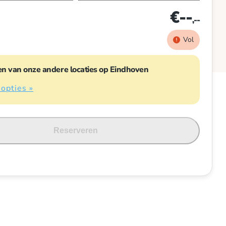
€--
,--
Vol
n van onze andere locaties op Eindhoven
 opties »
Reserveren