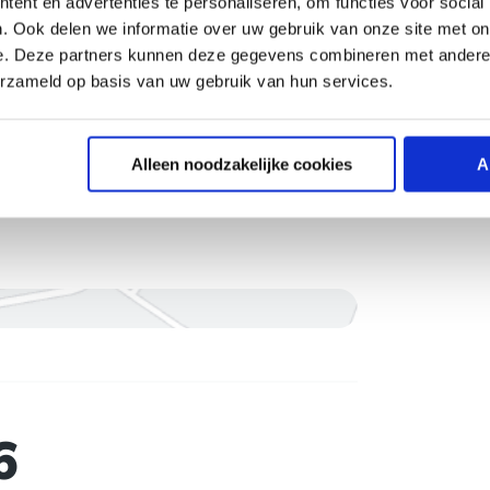
ent en advertenties te personaliseren, om functies voor social
ing. Er zijn geen hoogtebeperkingen
. Ook delen we informatie over uw gebruik van onze site met on
s gaat. Park & Fly P26 is eenvoudig te
e. Deze partners kunnen deze gegevens combineren met andere i
erzameld op basis van uw gebruik van hun services.
Alleen noodzakelijke cookies
A
6