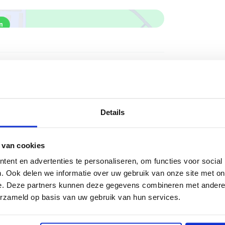
teiten P3
Details
oom. Hoewel er geen 24-uursbewaking of
 officieel parkeerterrein. De
rating en goed verlicht, waardoor je ook
 van cookies
g vindt. Daarnaast is P3 24 uur per dag
ent en advertenties te personaliseren, om functies voor social
zijn geen extra faciliteiten zoals
. Ook delen we informatie over uw gebruik van onze site met on
e. Deze partners kunnen deze gegevens combineren met andere i
ar je geniet hier wel van een
erzameld op basis van uw gebruik van hun services.
oopafstand van de terminal.