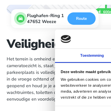
Flughafen-Ring 1
Route
47652 Weeze
Veiligheid en facili
Toestemming
Het terrein is omheind en voorzien van een slagb
cameratoezicht is, staat je auto op een afgesloten en
parkeerplaats is volledig verhard met asfalt of best
Deze website maakt gebruik
in de vroege ochtend of late avond eenvoudig je we
We gebruiken cookies om cont
geopend en houd je je autosleutels gewoon bij je. Er 
websiteverkeer te analyseren
media, adverteren en analys
wachtruimtes, toiletten of elektrische laadpalen, ma
verstrekt of die ze hebben v
eenvoudige en voordelige parkeermogelijkheid op l