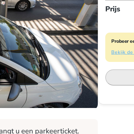
Prijs
Probeer e
Bekijk de
angt u een parkeerticket.