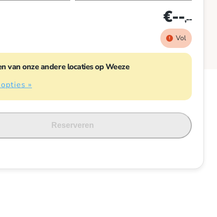
€--
,--
Vol
en van onze andere locaties op Weeze
 opties »
Reserveren