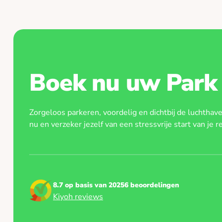
je parkeerplaats via het overzicht hierboven. De s
Houd er rekening mee dat het niet mogelijk is om v
voor je open op basis van kentekenherkenning.
mindervalidenparkeerplaats te reserveren.
Boek nu uw Park 
Zorgeloos parkeren, voordelig en dichtbij de luchthav
nu en verzeker jezelf van een stressvrije start van je re
8.7 op basis van 20256 beoordelingen
Kiyoh reviews