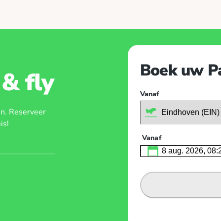
lagboom gaat dan automatisch
ooraf een
Boek uw Pa
& fly
Vanaf
en. Reserveer
is!
Vanaf