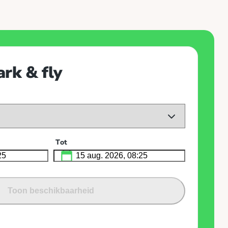
rk & fly
Tot
Toon beschikbaarheid